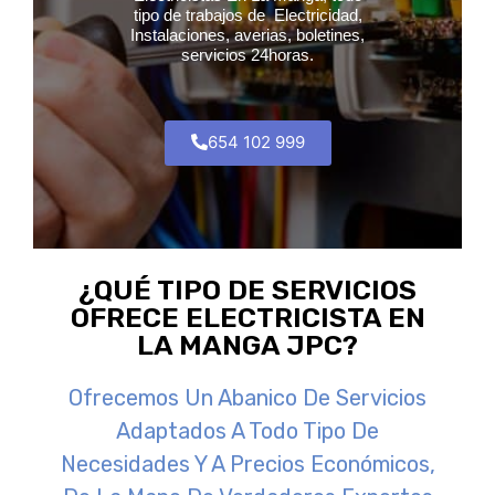
tipo de trabajos de Electricidad,
Instalaciones, averias, boletines,
servicios 24horas.
654 102 999
¿QUÉ TIPO DE SERVICIOS
OFRECE ELECTRICISTA EN
LA MANGA JPC?
Ofrecemos Un Abanico De Servicios
Adaptados A Todo Tipo De
Necesidades Y A Precios Económicos,