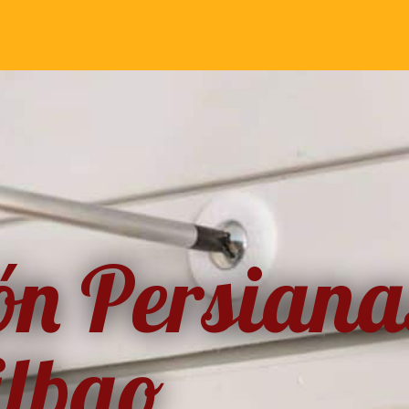
ón Persiana
ilbao