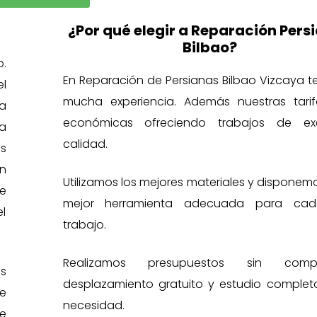
¿Por qué elegir a Reparación Pers
Bilbao?
.
En Reparación de Persianas Bilbao Vizcaya 
l
mucha experiencia. Además nuestras tari
la
económicas ofreciendo trabajos de exc
a
calidad.
s
n
Utilizamos los mejores materiales y disponem
e
mejor herramienta adecuada para cad
l
trabajo.
Realizamos presupuestos sin compr
s
desplazamiento gratuito y estudio complet
ue
necesidad.
e