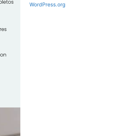
pletos
WordPress.org
res
son