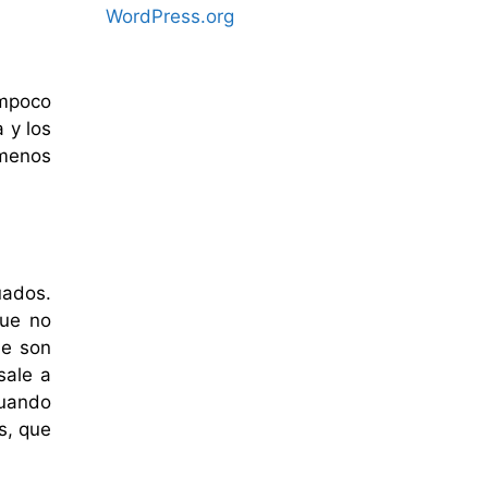
WordPress.org
ampoco
 y los
 menos
uados.
que no
ue son
sale a
cuando
s, que