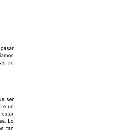
 pasar
ríamos
pas de
ue ser
pre un
 estar
sa. Lo
es tan