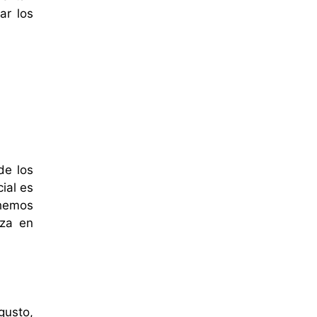
ar los
de los
ial es
 hemos
nza en
gusto,