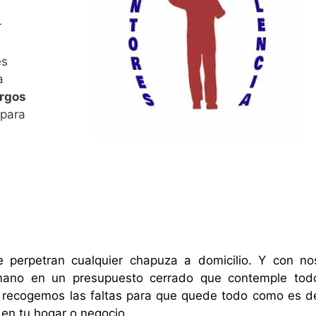
r
es
a
rgos
 para
 perpetran cualquier chapuza a domicilio. Y con no
mano en un presupuesto cerrado que contemple tod
 y recogemos las faltas para que quede todo como es d
en tu hogar o negocio.