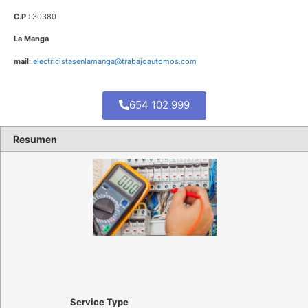
C.P
: 30380
La Manga
mail
:
electricistasenlamanga@trabajoautomos.com
654 102 999
Resumen
Service Type